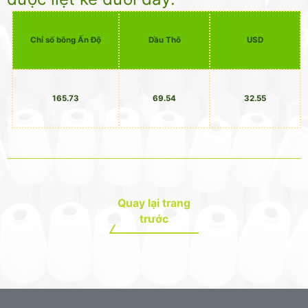
Chỉ số bông Ấn Độ
Dầu Thô
USD
165.73
69.54
32.55
Quay lại trang
trước