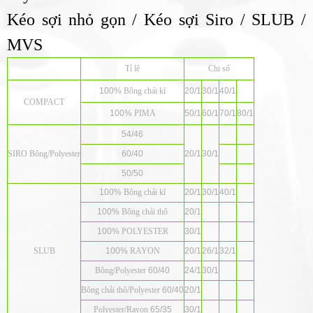
Kéo sợi nhỏ gọn / Kéo sợi Siro / SLUB /
MVS
Tỉ lệ
Chi số
100%
Bông chải kĩ
20/1
30/1
40/1
COMPACT
100%
PIMA
50/1
60/1
70/1
80/1
54/46
SIRO
Bông
/Polyester
60/40
20/1
30/1
50/50
100%
Bông chải kĩ
20/1
30/1
40/1
100%
Bông chải thô
20/1
100%
POLYESTER
30/1
SLUB
100%
RAYON
20/1
26/1
32/1
Bông
/Polyester
60/40
24/1
30/1
Bông chải thô
/Polyester
60/40
20/1
Polyester/Rayon
65/35
30/1