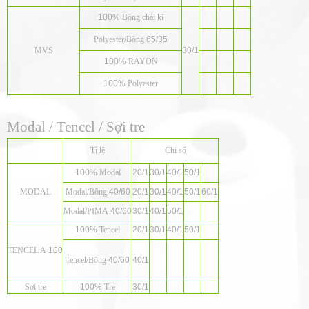
100%
Bông chải kĩ
Polyester/
Bông
65/35
MVS
30/1
100%
RAYON
100%
Polyester
Modal / Tencel / Sợi tre
Tỉ lệ
Chi số
100%
Modal
20/1
30/1
40/1
50/1
MODAL
Modal/
Bông
40/60
20/1
30/1
40/1
50/1
60/1
Modal/PIMA
40/60
30/1
40/1
50/1
100%
Tencel
20/1
30/1
40/1
50/1
TENCEL A
100
Tencel/
Bông
40/60
40/1
Sợi tre
100%
Tre
30/1