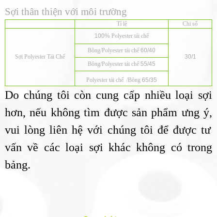
Sợi thân thiện với môi trường
Tỉ lệ
Chi số
100%
Polyester
tái chế
Bông
/Polyester
tái chế
60/40
Sợi
Polyester
Tái Chế
30/1
Bông
/Polyester
tái chế
55/45
Polyester
tái chế
/
Bông
65/35
Do chúng tôi còn cung cấp nhiều loại sợi
hơn,
nếu không tìm được sản phẩm ưng ý,
vui lòng liên hệ với chúng tôi để được tư
vấn về các loại sợi khác không có trong
bảng.