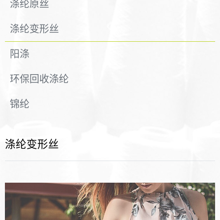
涤纶原丝
涤纶变形丝
阳涤
环保回收涤纶
锦纶
涤纶变形丝